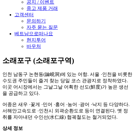
공지 / 이벤트
중고 제품 거래
고객센터
문의하기
자주 묻는 질문
베트남으로떠나요
현지투어
바우처
소래포구 (소래포구역)
인천 남동구 논현동(論峴洞)에 있는 어항. 서울 ·인천을 비롯한
수도권 주민들이 즐겨 찾는 당일 코스 관광지로 정착하였다.
이곳 어시장에서는 그날그날 어획한 선도(鮮度)가 높은 생선
을 공급하고 있다.
어종은 새우 ·꽃게 ·민어 ·홍어 ·농어 ·광어 ·낙지 등 다양하다.
서해안고속도로 ·인천시 외곽순환도로 등이 연결된다. 옛 정
취를 자아내던 수인선(水仁線) 협궤철도는 철거되었다.
상세 정보