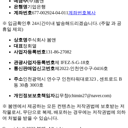
예금주
(주)봄앤
은행명
기업은행
계좌번호
677-002924-04-011
계좌번호복사
※ 입금확인후 24시간이내 발송해드리겠습니다. (주말 과 공
휴일 제외)
상호명
주식회사 봄앤
대표
정회열
사업자등록번호
131-86-27082
관광사업자등록번호
제 IFEZ-S-G-18호
통신판매업신고번호
제2022-인천연수구-0416호
주소
인천광역시 연수구 인천타워대로323 , 센트로드 B
동 30층 3003호
개인정보보호책임자
김무창(chimin27@naver.com)
※ 봄앤에서 제공하는 모든 컨텐츠는 저작권법에 보호받는 저
작물로서, 무단으로 복제, 배포하는 경우에는 저작권법에 의하
여 처벌을 받을 수 있습니다.