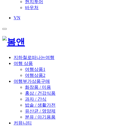
현지투어
바우처
VN
지하철로떠나는여행
여행 상품
여행상품1
여행상품2
여행부가상품구매
화장품 / 미용
홍삼 / 건강식품
과자 / 간식
밥솥 / 생활가전
유산균 / 영양제
분유 / 아기용품
커뮤니티