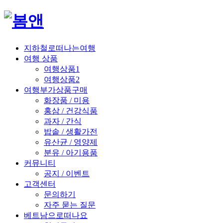
지하철로떠나는여행
여행 상품
여행상품1
여행상품2
여행부가상품구매
화장품 / 미용
홍삼 / 건강식품
과자 / 간식
밥솥 / 생활가전
유산균 / 영양제
분유 / 아기용품
커뮤니티
공지 / 이벤트
고객센터
문의하기
자주 묻는 질문
베트남으로떠나요