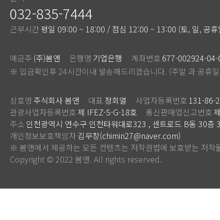
032-835-7444
근무시간
평일 09:00 ~ 18:00 / 점심 12:00 ~ 13:00 (토, 일, 
예금주
(주)봄앤
은행명
기업은행
계좌번호
677-002924-04-
※ 입금확인후 24시간이내 발송해드리겠습니다. (주말 과 공휴일
상호명
주식회사 봄앤
대표
정회열
사업자등록번호
131-86-
관광사업자등록번호
제 IFEZ-S-G-18호
통신판매업신고번호
제
주소
인천광역시 연수구 인천타워대로323 , 센트로드 B동 30층 3
개인정보보호책임자
김무창(chimin27@naver.com)
※ 봄앤에서 제공하는 모든 컨텐츠는 저작권법에 보호받는 저작물
Copyright © 2022 봄앤. All rights reserved.