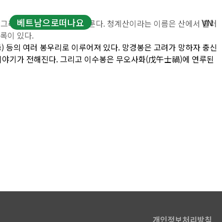
베트남으로떠나요
VN
시 그리고 의왕시의 경계를 이룬다. 청계산이라는 이름은 산에서 흘러
록이 있다.
峰) 등의 여러 봉우리로 이루어져 있다. 망경봉은 고려가 망하자 충신
현지투어
 이야기가 전해진다. 그리고 이수봉은 무오사화(戊午士禍)에 연루된
문
바우처
개인정보처리방침