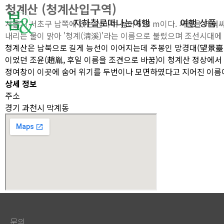
청계산 (청계산입구역)
지하철로떠나는여행
여행 상품
서울시 서초구 남쪽에 있는 산이며 높이 618 m이다. 서울을 에
내리는 물이 맑아 '청계(淸溪)'라는 이름으로 불렀으며 조선시대
청계산은 남북으로 길게 능선이 이어지는데 주봉인 망경대(望景臺: 6
여행상품1
이었던 조윤(趙胤, 후일 이름을 조견으로 바꿈)이 청계산 정상에
정여창이 이곳에 숨어 위기를 두번이나 모면하였다고 지어진 이름이
여행상품2
상세 정보
주소
경기 과천시 막계동
문의