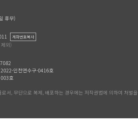
공휴일 휴무)
011
계좌번호복사
 제외)
27082
2022-인천연수구-0416호
003호
로서, 무단으로 복제, 배포하는 경우에는 저작권법에 의하여 처벌을 