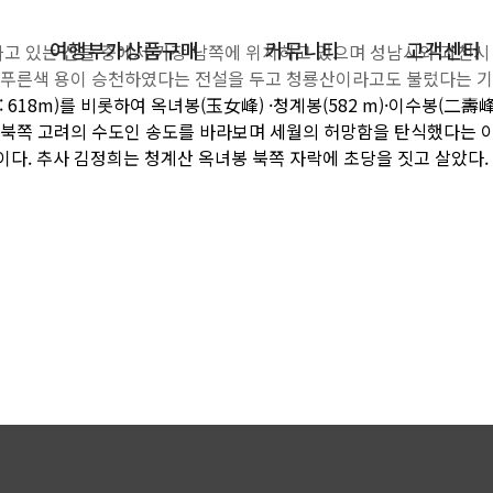
여행부가상품구매
커뮤니티
고객센터
워싸고 있는 산들 중에서 가장 남쪽에 위치하고 있으며 성남시와 과천
에 푸른색 용이 승천하였다는 전설을 두고 청룡산이라고도 불렀다는 기
18m)를 비롯하여 옥녀봉(玉女峰) ·청계봉(582 m)·이수봉(二壽
화장품 / 미용
공지 / 이벤트
문의하기
서 북쪽 고려의 수도인 송도를 바라보며 세월의 허망함을 탄식했다는
다. 추사 김정희는 청계산 옥녀봉 북쪽 자락에 초당을 짓고 살았다.
홍삼 / 건강식품
자주 묻는 질
과자 / 간식
밥솥 / 생활가전
유산균 / 영양제
분유 / 아기용품