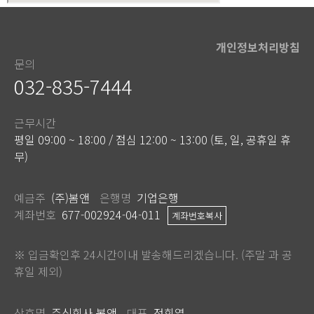
개인정보처리방침
문의
032-835-7444
근무시간
평일 09:00 ~ 18:00 / 점심 12:00 ~ 13:00 (토, 일, 공휴일 휴
무)
예금주
(주)봄앤
은행명
기업은행
계좌번호
677-002924-04-011
계좌번호복사
※ 입금확인후 24시간이내 발송해드리겠습니다. (주말 과 공
휴일 제외)
상호명
주식회사 봄앤
대표
정회열