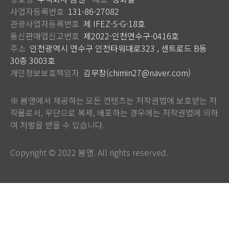
사업자등록번호
131-86-27082
관광사업자등록번호
제 IFEZ-S-G-18호
통신판매업신고번호
제2022-인천연수구-0416호
주소
인천광역시 연수구 인천타워대로323 , 센트로드 B동
30층 3003호
개인정보보호책임자
김무창(chimin27@naver.com)
※ 봄앤에서 제공하는 모든 컨텐츠는 저작권법에 보호받는 저
작물로서, 무단으로 복제, 배포하는 경우에는 저작권법에 의하
여 처벌을 받을 수 있습니다.
Copyright © 2022 봄앤. All rights reserved.