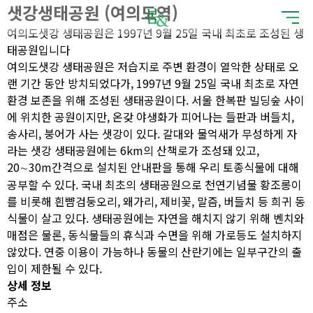
샛강생태공원 (여의도역)
여의도샛강 생태공원은 1997년 9월 25일 국내 최초로 조성된 생
태공원입니다
여의도샛강 생태공원은 저습지로 주변 환경이 열악한 상태로 오
랜 기간 동안 방치되었다가, 1997년 9월 25일 국내 최초로 자연
환경 보존을 위해 조성된 생태공원이다. 서울 한복판 빌딩숲 사이
에 위치한 공원이지만, 온갖 야생화가 피어나는 들판과 버들치,
송사리, 붕어가 사는 샛강이 있다. 갈대와 물억새가 무성하게 자
라는 샛강 생태공원에는 6km의 산책로가 조성돼 있고,
20∼30m간격으로 설치된 안내판을 통해 우리 토종식물에 대해
공부할 수 있다. 국내 최초의 생태공원으로 천연기념물 황조롱이
를 비롯해 흰뺨검둥오리, 왜가리, 제비꽃, 말즘, 버들치 등 희귀 동
식물이 살고 있다. 생태공원에는 자연을 해치지 않기 위해 벤치와
매점은 물론, 동식물들의 휴식과 수면을 위해 가로등도 설치하지
않았다. 연중 이용이 가능하나 동물의 산란기에는 일부구간의 출
입이 제한될 수 있다.
상세 정보
주소