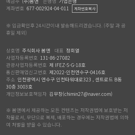
예금주
(주)봄앤
은행명
기업은행
계좌번호
677-002924-04-011
계좌번호복사
※ 입금확인후 24시간이내 발송해드리겠습니다. (주말 과 공
휴일 제외)
상호명
주식회사 봄앤
대표
정회열
사업자등록번호
131-86-27082
관광사업자등록번호
제 IFEZ-S-G-18호
통신판매업신고번호
제2022-인천연수구-0416호
주소
인천광역시 연수구 인천타워대로323 , 센트로드 B동
30층 3003호
개인정보보호책임자
김무창(chimin27@naver.com)
※ 봄앤에서 제공하는 모든 컨텐츠는 저작권법에 보호받는 저
작물로서, 무단으로 복제, 배포하는 경우에는 저작권법에 의하
여 처벌을 받을 수 있습니다.