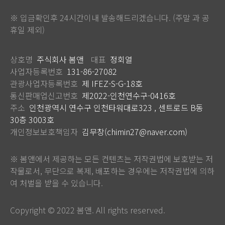
※ 입금확인후 24시간이내 발송해드리겠습니다. (주말 과 공
휴일 제외)
상호명
주식회사 봄앤
대표
정회열
사업자등록번호
131-86-27082
관광사업자등록번호
제 IFEZ-S-G-18호
통신판매업신고번호
제2022-인천연수구-0416호
주소
인천광역시 연수구 인천타워대로323 , 센트로드 B동
30층 3003호
개인정보보호책임자
김무창(chimin27@naver.com)
※ 봄앤에서 제공하는 모든 컨텐츠는 저작권법에 보호받는 저
작물로서, 무단으로 복제, 배포하는 경우에는 저작권법에 의하
여 처벌을 받을 수 있습니다.
Copyright © 2022 봄앤. All rights reserved.