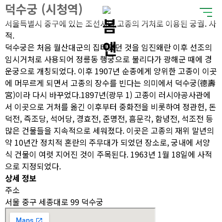
덕수궁 (시청역)
서울특별시 중구에 있는 조선시대 고종의 거처로 이용된 궁궐. 사
적.
덕수궁은 처음 월산대군의 집터였던 것을 임진왜란 이후 선조의
임시거처로 사용되어 정릉동 행궁으로 불리다가 광해군 때에 경
운궁으로 개칭되었다. 이후 1907년 순종에게 양위한 고종이 이곳
에 머무르게 되면서 고종의 장수를 빈다는 의미에서 덕수궁(德壽
宮)이라 다시 바꾸었다.1897년(광무 1) 고종이 러시아공사관에
서 이곳으로 거처를 옮긴 이후부터 중화전을 비롯하여 정관헌, 돈
덕전, 즉조당, 석어당, 경효전, 준명전, 흠문각, 함녕전, 석조전 등
많은 건물들을 지속적으로 세워졌다. 이곳은 고종의 재위 말년의
약 10년간 정치적 혼란의 주무대가 되었던 장소로, 궁내에 서양
식 건물이 여럿 지어진 것이 주목된다. 1963년 1월 18일에 사적
으로 지정되었다.
상세 정보
주소
서울 중구 세종대로 99 덕수궁