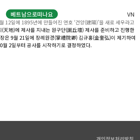
베트남으로떠나요
VN
 12일에 1895년에 만들어진 연호 ‘건양(建陽)’을 새로 세우라고
천지(天地)에 제사를 지내는 원구단(圜丘壇) 제사를 준비하고 진행한
현지투어
장은 9월 21일에 장례원경(掌禮院卿) 김규홍(金奎弘)이 제기하여
 10월 2일부터 공사를 시작하기로 결정하였다.
문
바우처
개인정보처리방침