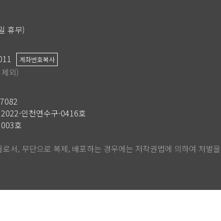
공휴일 휴무)
011
계좌번호복사
 제외)
27082
2022-인천연수구-0416호
003호
로서, 무단으로 복제, 배포하는 경우에는 저작권법에 의하여 처벌을 