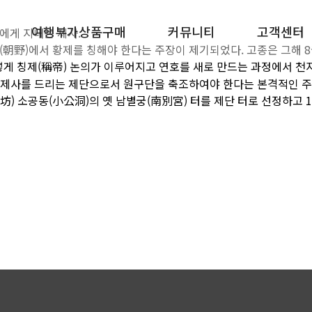
여행부가상품구매
커뮤니티
고객센터
에게 지내는 제사.
(朝野)에서 황제를 칭해야 한다는 주장이 제기되었다. 고종은 그해 8월
 이렇게 칭제(稱帝) 논의가 이루어지고 연호를 새로 만드는 과정에서 
화장품 / 미용
공지 / 이벤트
문의하기
에 제사를 드리는 제단으로서 원구단을 축조하여야 한다는 본격적인 주
賢坊) 소공동(小公洞)의 옛 남별궁(南別宮) 터를 제단 터로 선정하고
홍삼 / 건강식품
자주 묻는 질
과자 / 간식
밥솥 / 생활가전
유산균 / 영양제
분유 / 아기용품