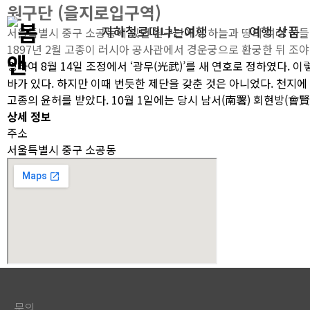
원구단 (을지로입구역)
지하철로떠나는여행
여행 상품
서울특별시 중구 소공동에 있던 원구단에서 하늘과 땅의 여러 신들
1897년 2월 고종이 러시아 공사관에서 경운궁으로 환궁한 뒤 조야
명하여 8월 14일 조정에서 ‘광무(光武)’를 새 연호로 정하였다.
여행상품1
바가 있다. 하지만 이때 번듯한 제단을 갖춘 것은 아니었다. 천지
고종의 윤허를 받았다. 10월 1일에는 당시 남서(南署) 회현방(會
여행상품2
상세 정보
주소
서울특별시 중구 소공동
문의