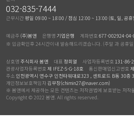
032-835-7444
근무시간
평일 09:00 ~ 18:00 / 점심 12:00 ~ 13:00 (토, 일, 
예금주
(주)봄앤
은행명
기업은행
계좌번호
677-002924-04-
※ 입금확인후 24시간이내 발송해드리겠습니다. (주말 과 공휴일
상호명
주식회사 봄앤
대표
정회열
사업자등록번호
131-86-
관광사업자등록번호
제 IFEZ-S-G-18호
통신판매업신고번호
제
주소
인천광역시 연수구 인천타워대로323 , 센트로드 B동 30층 3
개인정보보호책임자
김무창(chimin27@naver.com)
※ 봄앤에서 제공하는 모든 컨텐츠는 저작권법에 보호받는 저작물
Copyright © 2022 봄앤. All rights reserved.