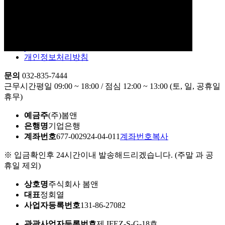
facebook
instagram
youtube
개인정보처리방침
문의
032-835-7444
근무시간
평일 09:00 ~ 18:00 / 점심 12:00 ~ 13:00 (토, 일, 공휴일
휴무)
예금주
(주)봄앤
은행명
기업은행
계좌번호
677-002924-04-011
계좌번호복사
※ 입금확인후 24시간이내 발송해드리겠습니다. (주말 과 공
휴일 제외)
상호명
주식회사 봄앤
대표
정회열
사업자등록번호
131-86-27082
관광사업자등록번호
제 IFEZ-S-G-18호