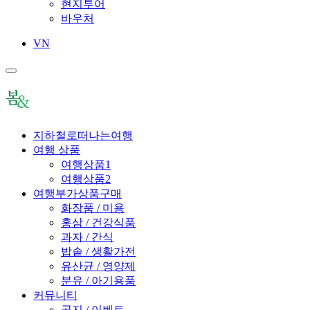
현지투어
바우처
VN
지하철로떠나는여행
여행 상품
여행상품1
여행상품2
여행부가상품구매
화장품 / 미용
홍삼 / 건강식품
과자 / 간식
밥솥 / 생활가전
유산균 / 영양제
분유 / 아기용품
커뮤니티
공지 / 이벤트