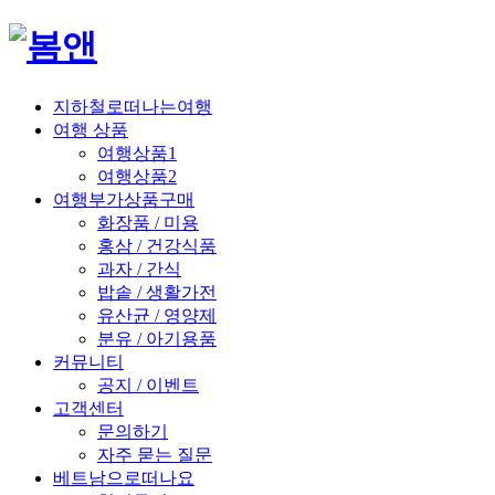
지하철로떠나는여행
여행 상품
여행상품1
여행상품2
여행부가상품구매
화장품 / 미용
홍삼 / 건강식품
과자 / 간식
밥솥 / 생활가전
유산균 / 영양제
분유 / 아기용품
커뮤니티
공지 / 이벤트
고객센터
문의하기
자주 묻는 질문
베트남으로떠나요