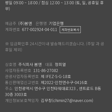
평일 09:00 ~ 18:00 / 점심 12:00 ~ 13:00 (토, 일, 공휴일 휴
무)
예금주
(주)봄앤
은행명
기업은행
계좌번호
677-002924-04-011
계좌번호복사
※ 입금확인후 24시간이내 발송해드리겠습니다. (주말 과 공
휴일 제외)
상호명
주식회사 봄앤
대표
정회열
사업자등록번호
131-86-27082
관광사업자등록번호
제 IFEZ-S-G-18호
통신판매업신고번호
제2022-인천연수구-0416호
주소
인천광역시 연수구 인천타워대로323 , 센트로드 B동
30층 3003호
개인정보보호책임자
김무창(chimin27@naver.com)