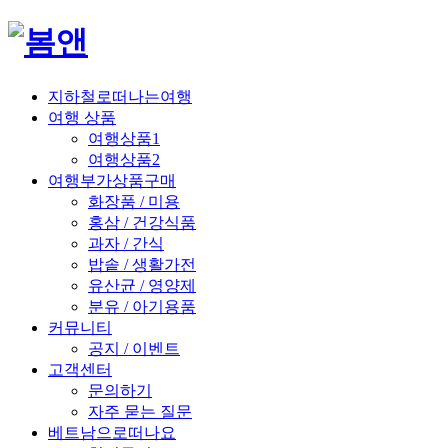
지하철로떠나는여행
여행 상품
여행상품1
여행상품2
여행부가상품구매
화장품 / 미용
홍삼 / 건강식품
과자 / 간식
밥솥 / 생활가전
유산균 / 영양제
분유 / 아기용품
커뮤니티
공지 / 이벤트
고객센터
문의하기
자주 묻는 질문
베트남으로떠나요