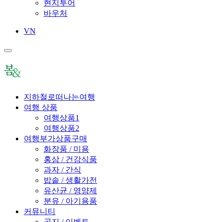
현지투어
바우처
VN
지하철로떠나는여행
여행 상품
여행상품1
여행상품2
여행부가상품구매
화장품 / 미용
홍삼 / 건강식품
과자 / 간식
밥솥 / 생활가전
유산균 / 영양제
분유 / 아기용품
커뮤니티
공지 / 이벤트