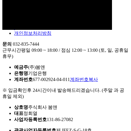
facebook
instagram
youtube
개인정보처리방침
문의
032-835-7444
근무시간
평일 09:00 ~ 18:00 / 점심 12:00 ~ 13:00 (토, 일, 공휴일
휴무)
예금주
(주)봄앤
은행명
기업은행
계좌번호
677-002924-04-011
계좌번호복사
※ 입금확인후 24시간이내 발송해드리겠습니다. (주말 과 공
휴일 제외)
상호명
주식회사 봄앤
대표
정회열
사업자등록번호
131-86-27082
관광사업자등록번호
제 IFEZ-S-G-18호