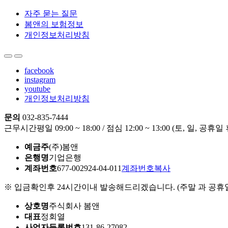
자주 묻는 질문
봄앤의 보험정보
개인정보처리방침
facebook
instagram
youtube
개인정보처리방침
문의
032-835-7444
근무시간
평일 09:00 ~ 18:00 / 점심 12:00 ~ 13:00 (토, 일, 공휴일
예금주
(주)봄앤
은행명
기업은행
계좌번호
677-002924-04-011
계좌번호복사
※ 입금확인후 24시간이내 발송해드리겠습니다. (주말 과 공휴일
상호명
주식회사 봄앤
대표
정회열
사업자등록번호
131-86-27082