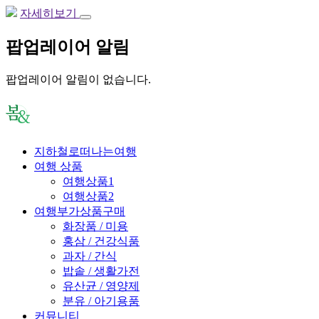
자세히보기
팝업레이어 알림
팝업레이어 알림이 없습니다.
지하철로떠나는여행
여행 상품
여행상품1
여행상품2
여행부가상품구매
화장품 / 미용
홍삼 / 건강식품
과자 / 간식
밥솥 / 생활가전
유산균 / 영양제
분유 / 아기용품
커뮤니티