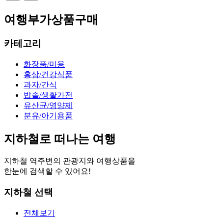
여행부가상품구매
카테고리
화장품/미용
홍삼/건강식품
과자/간식
밥솥/생활가전
유산균/영양제
분유/아기용품
지하철로 떠나는 여행
지하철 역주변
의 관광지와 여행상품을
한눈에 검색할 수 있어요!
지하철 선택
전체보기